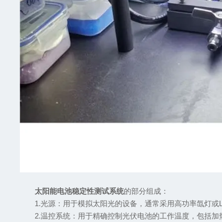
太阳能电池稳定性测试系统
的部分组成：
1.光源：用于模拟太阳光的设备，通常采用高功率氙灯或L
2.温控系统：用于精确控制光伏电池的工作温度，包括加