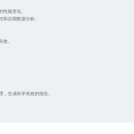
的性能变化。
控和后期数据分析。
失效。
理，生成科学有效的报告。