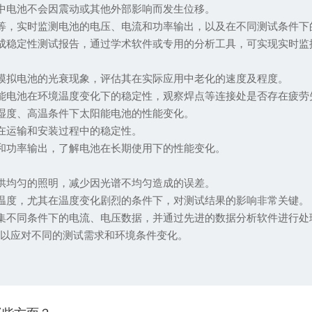
中电池不会因震动或其他外部影响而发生位移。
等，实时监测电池的电压、电流和功率输出，以及在不同测试条件下
成稳定性测试报告，通过学术软件或专用的分析工具，可实现实时监
模拟电池的光衰现象，评估其在实际应用中老化的速度及程度。
能电池在环境温度变化下的稳定性，观察焊点等连接处是否存在疲劳
湿度、高温条件下太阳能电池的性能变化。
在运输和安装过程中的稳定性。
和功率输出，了解电池在长期使用下的性能变化。
供均匀的照明，减少因光谱不均匀造成的误差。
温度，尤其在温度变化剧烈的条件下，对测试结果的影响非常关键。
集不同条件下的电流、电压数据，并通过先进的数据分析软件进行处
以应对不同的测试需求和环境条件变化。