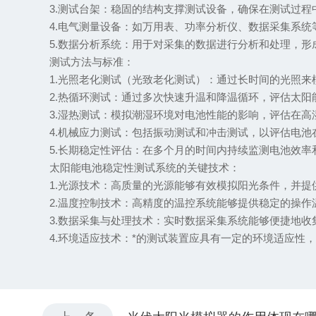
3.测试台架：稳固的结构支撑测试设备，确保在测试过程
4.电气测量设备：如万用表、功率分析仪、数据采集系统
5.数据分析系统：用于对采集的数据进行分析和处理，形
测试方法与标准：
1.光照老化测试（光致老化测试）：通过长时间的光照来
2.热循环测试：通过多次快速升温和降温循环，评估太阳
3.湿热测试：模拟潮湿环境对电池性能的影响，评估在高
4.机械应力测试：包括振动测试和冲击测试，以评估电池
5.长期稳定性评估：在多个月的时间内持续监测电池效率
太阳能电池稳定性测试系统的关键技术：
1.光源技术：高质量的光源能够有效模拟阳光条件，并提
2.温度控制技术：高精度的温控系统能够提供稳定的操作
3.数据采集与处理技术：实时数据采集系统能够便捷地收
4.环境适应技术：*的测试装置应具有一定的环境适应性，