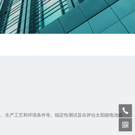
、生产工艺和环境条件等。稳定性测试旨在评估太阳能电池在