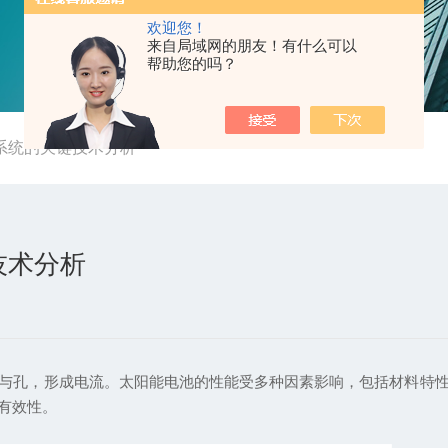
欢迎您！
来自局域网的朋友！有什么可以
帮助您的吗？
系统的关键技术分析
技术分析
孔，形成电流。太阳能电池的性能受多种因素影响，包括材料特性
有效性。