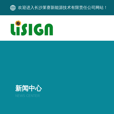
欢迎进入长沙莱赛新能源技术有限责任公司网站！
新闻中心
NEWS CENTER